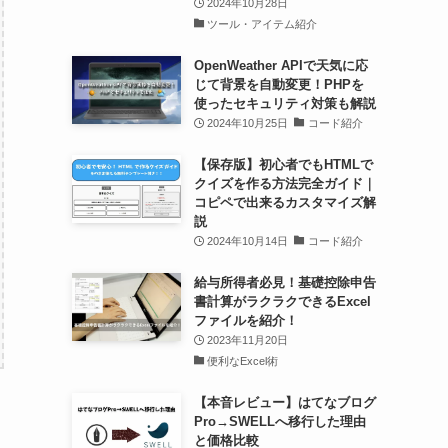
グイン「Loding Page」の機
能紹介
SWELL
新着記事
Weather Visualizer：天気によ
る背景自動変更＆ウィジェット
での天気情報・予報表示プラグ
イン
2024年10月28日
ツール・アイテム紹介
OpenWeather APIで天気に応
じて背景を自動変更！PHPを
使ったセキュリティ対策も解説
2024年10月25日
コード紹介
【保存版】初心者でもHTMLで
クイズを作る方法完全ガイド｜