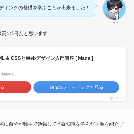
ディングの基礎を学ぶことが出来ました！
アユズ
最高の1冊だと思います！
& CSSとWebデザイン入門講座 [ Mana ]
| 楽天市場調べ）
る
Yahooショッピングで見る
ポチップ
！実際に自分が独学で勉強して基礎知識を学んだ手順を紹介 ／