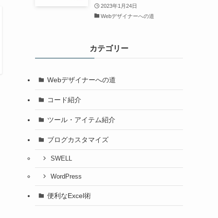
コピペで出来るカスタマイズ解
説
2024年10月14日
コード紹介
給与所得者必見！基礎控除申告
書計算がラクラクできるExcel
ファイルを紹介！
2023年11月20日
便利なExcel術
【本音レビュー】はてなブログ
Pro→SWELLへ移行した理由
と価格比較
2023年1月24日
Webデザイナーへの道
カテゴリー
Webデザイナーへの道