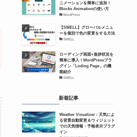
【保存版】初心者でもHTMLで
クイズを作る方法完全ガイド｜
コピペで出来るカスタマイズ解
説
コード紹介
【WordPress】コピペで出来
るブロックに縦スクロールバー
を導入する方法
WordPress
【全57種紹介】ブロックにア
ニメーションを簡単に追加！
Blocks Animationの使い方
WordPress
【SWELL】グローバルメニュ
ーを個別で色の変更をする方法
SWELL
ローディング画面+進捗状況を
簡単に導入！WordPressプラ